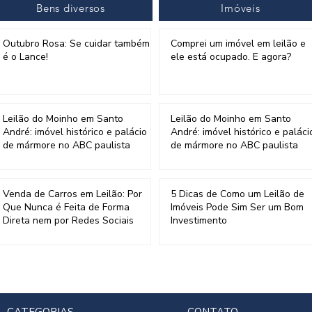
2
3
4
5
6
Bens diversos
Imóveis
Outubro Rosa: Se cuidar também
Comprei um imóvel em leilão e
é o Lance!
ele está ocupado. E agora?
Leilão do Moinho em Santo
Leilão do Moinho em Santo
André: imóvel histórico e palácio
André: imóvel histórico e paláci
de mármore no ABC paulista
de mármore no ABC paulista
Venda de Carros em Leilão: Por
5 Dicas de Como um Leilão de
Que Nunca é Feita de Forma
Imóveis Pode Sim Ser um Bom
Direta nem por Redes Sociais
Investimento
CATEGORIAS
CONTATO