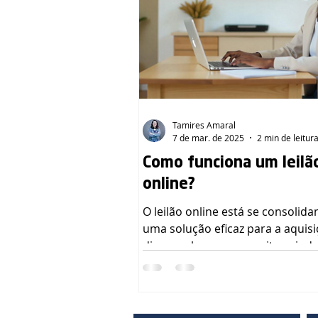
Tamires Amaral
7 de mar. de 2025
2 min de leitur
Como funciona um leilã
online?
O leilão online está se consolidando como
uma solução eficaz para a aquis
diversos bens, mas muitos ain
dúvidas sobre...