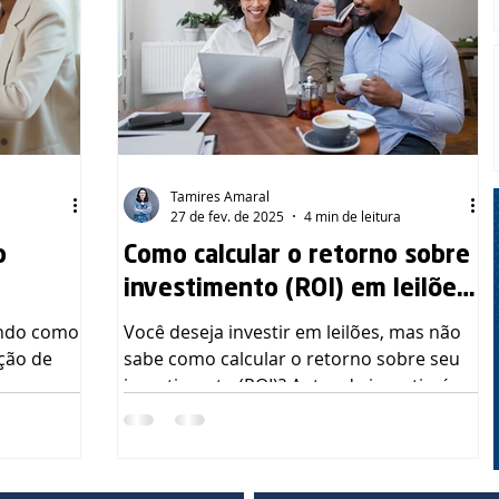
Tamires Amaral
a
27 de fev. de 2025
4 min de leitura
o
Como calcular o retorno sobre
investimento (ROI) em leilões:
Guia completo!
Você deseja investir em leilões, mas não
ição de
sabe como calcular o retorno sobre seu
da possuem
investimento (ROI)? Antes de investir, é
essencial...