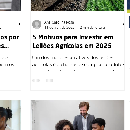
Ana Carolina Rosa
ra
11 de abr. de 2025
2 min de leitura
os por
5 Motivos para Investir em
es
Leilões Agrícolas em 2025
.
 dos
Um dos maiores atrativos dos leilões
bém os
agrícolas é a chance de comprar produtos
 que se
com valores bem abaixo dos praticados
frequente
no mercado. Em alguns casos, o desconto
 redes
pode passar de 30%!
ar se
presa.