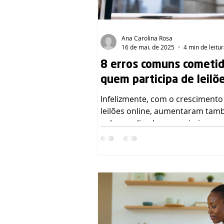
Ana Carolina Rosa
16 de mai. de 2025
4 min de leitu
8 erros comuns cometid
quem participa de leilõ
online, e como evitá-los
Infelizmente, com o crescimento
leilões online, aumentaram tam
golpes aplicados por criminosos
passam por leiloeiros. Um erro 
é confiar em links recebidos por
sociais ou WhatsApp, sem verific
aquele canal é realmente da em