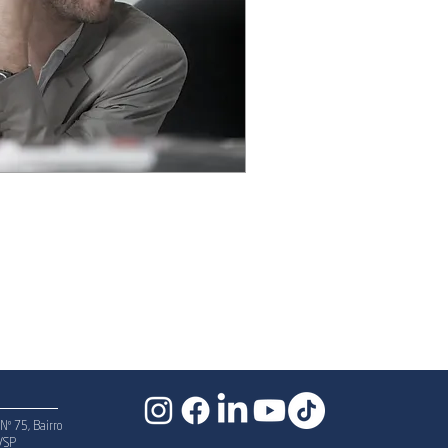
Nº 75, Bairro
l/SP