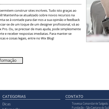
rmitem construir sites incríveis. Tudo isto graças ao
ê! Mantenha-se atualizado sobre novos recursos na
inta-se à vontade para dar-nos a sua opinião e feedback
ciar-se de um toque de um designer profissional, vá ao
 Pro. Ou, se precisar de mais ajuda, pode simplesmente
te e receber respostas imediatas. Para manter-se
cas e coisas legais, entre no Wix Blog!
nformação
CATEGORIAS
CONTATO
Travessa Comandante Salgado. 
Dicas
Fundação – São Caetano do Su