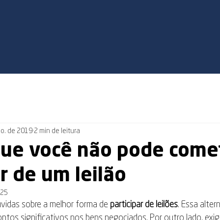
go. de 2019
2 min de leitura
que você não pode come
r de um leilão
025
vidas sobre a melhor forma de 
participar de 
leilões
. Essa alter
ntos significativos nos bens negociados. Por outro lado, exig