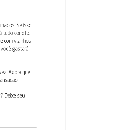
amados. Se isso 
á tudo correto.
se com vizinhos 
 você gastará 
 vez. Agora que 
ransação.
? 
Deixe seu 