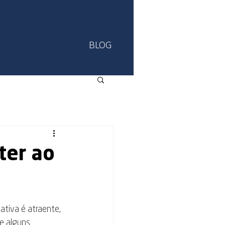
BLOG
ter ao
nativa é atraente, 
e alguns 