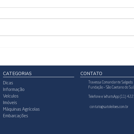
Leilão do Moinho em Santo
Vend
André: imóvel histórico e
Por 
palácio de mármore no ABC
Form
paulista
Rede
CATEGORIAS
CONTATO
Travessa Comandante Salgado. 
Dicas
Fundação – São Caetano do Su
Informação
Veículos
Telefone e WhatsApp (11) 42
Imóveis
contato@satoleiloes.com.br
Máquinas Agrícolas
Embarcações