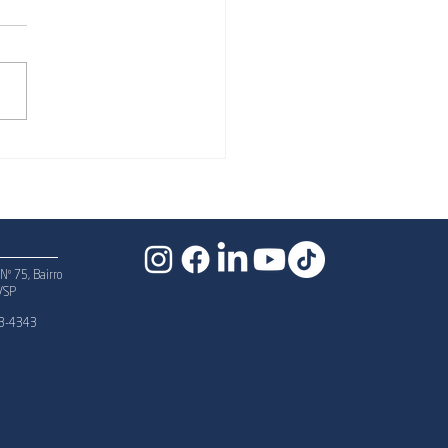
a de Carros em Leilão:
Que Nunca é Feita de
a Direta nem por
s Sociais
Nº 75, Bairro
l/SP
23-4343