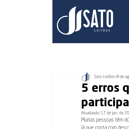
Sato Leilões
8 de a
5 erros 
participa
Atualizado:
17 de jan. de 2
Muitas pessoas têm dú
já que conta com desco