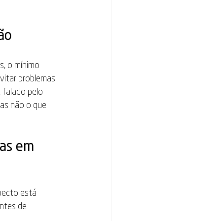
ão
s, o mínimo 
vitar problemas.
 falado pelo 
mas não o que 
as em 
pecto está 
ntes de 