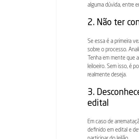
alguma dúvida, entre e
2. Não ter co
Se essa é a primeira ve
sobre o processo. Anal
Tenha em mente que ain
leiloeiro. Sem isso, é
realmente deseja.
3. Desconhec
edital
Em caso de arremataçã
definido em edital e d
participar do leilão.