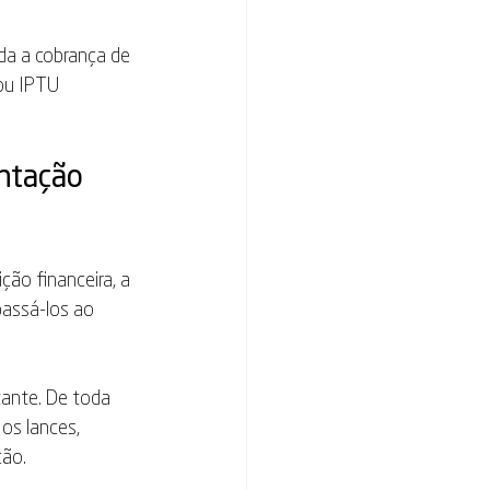
da a cobrança de 
ou IPTU 
ntação 
ção financeira, a 
assá-los ao 
ante. De toda 
os lances, 
ção.