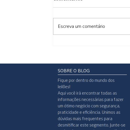
Escreva um comentário
Outubro Rosa: Se cuidar
também é o Lance!
SOBRE O BLOG
Fique por dentro do mundo dos
leilões!
Aqui você irá encontrar todas as
informações necessárias para fazer
um ótimo negócio com segurança,
praticidade e eficiência. Unimos as
dúvidas mais frequentes para
desmitificar este segmento. Junte-se