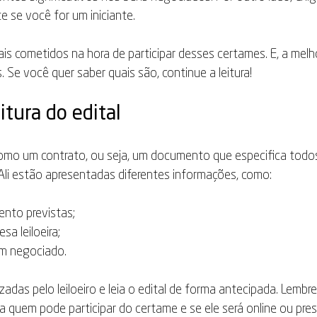
e se você for um iniciante.
ais cometidos na hora de participar desses certames. E, a melh
. Se você quer saber quais são, continue a leitura!
eitura do edital
é como um contrato, ou seja, um documento que especifica todos 
li estão apresentadas diferentes informações, como:
nto previstas;
a leiloeira;
m negociado.
izadas pelo leiloeiro e leia o edital de forma antecipada. Lembre
a quem pode participar do certame e se ele será online ou prese